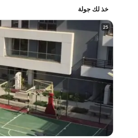
خذ لك جولة
25