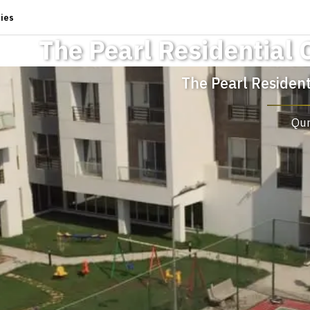
ies
The Pearl Residentia
The Pearl Residen
Qur