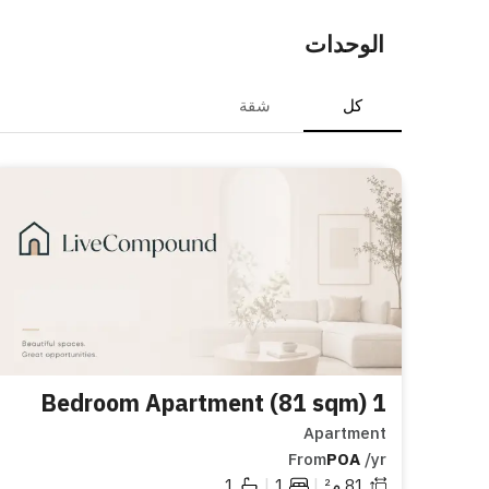
الوحدات
كل
شقة
1 Bedroom Apartment (81 sqm)
Apartment
From
POA
/yr
|
|
81
م²
1
1