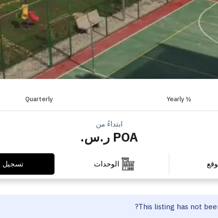
Quarterly
½ Yearly
ابتداءً من
POA ر.س.
تسجيل ا
وقع
الوحدات
This listing has not be