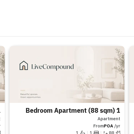
 sqm)
1 Bedroom Apartment (88 sqm)
t
Apartment
r
From
POA
/yr
|
|
88
م²
1
1