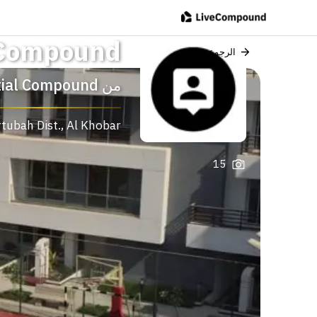
l Compound
الرجوع
من
tial Compound
tubah Dist.
,
Al Khobar
15