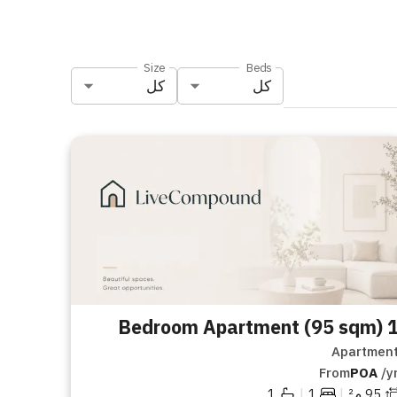
Size
Beds
كل
كل
1 Bedroom Apartment (95
Apartmen
From
POA
/y
|
|
95
م²
1
1