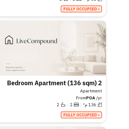
• FULLY OCCUPIED
2 Bedroom Apartment (136 sqm)
Apartment
From
POA
/yr
|
|
136
م²
2
2
• FULLY OCCUPIED