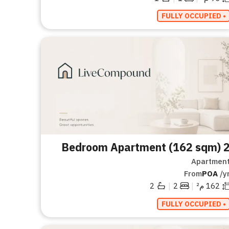
• FULLY OCCUPIED
2 Bedroom Apartment (162
Apartmen
From
POA
/y
|
|
162
م²
2
2
• FULLY OCCUPIED