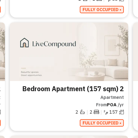
• FULLY OCCUPIED
 sqm)
2 Bedroom Apartment (157 sqm)
t
Apartment
r
From
POA
/yr
|
|
157
م²
2
2
• FULLY OCCUPIED