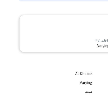
ات (م²)
Varyin
Al Khobar
Varying
شقة