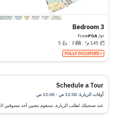
3 Bedroom
From
POA
/yr
|
|
145
م²
3
5
• FULLY OCCUPIED
Schedule a Tour
أوقات الزيارة
:
12:00 ص
-
12:00 ص
عند تسجيلك لطلب الزيارة، سنقوم بتعيين أحد مسوقين البي