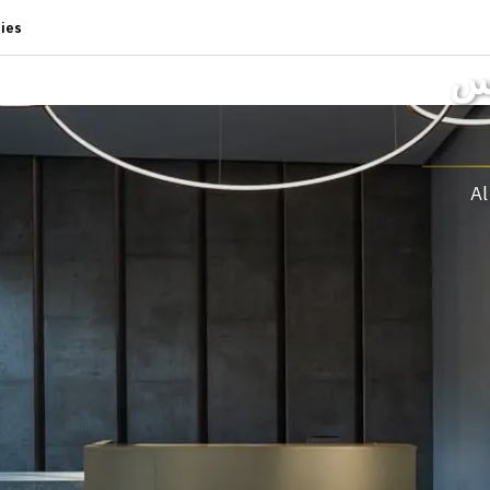
ies
نس
Al