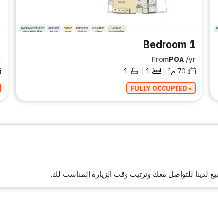
om
1 Bedroom
r
From
POA
/yr
|
|
70
م²
1
1
• FULLY OCCUPIED
ع لدينا للتواصل معك وترتيب وقت الزيارة المناسب لك.