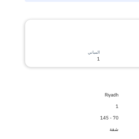
المباني
1
Riyadh
1
70 - 145
شقة