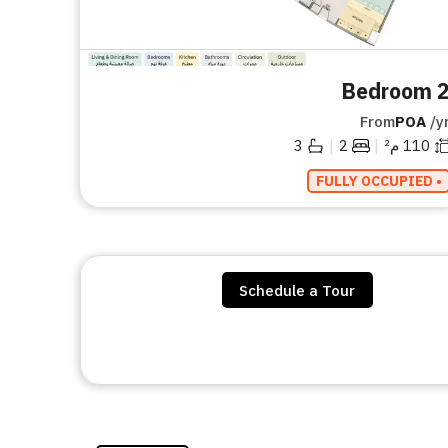
2 Bedro
From
POA
/y
|
|
110
م²
2
3
• FULLY OCCUPIED
Schedule a Tour