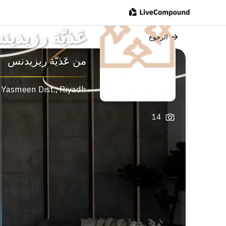
عَذيّة رزيدي
الرجوع
من
عَذيّة ريزيدنس
 Yasmeen Dist.
,
Riyadh
14