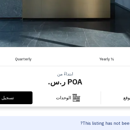
Quarterly
½ Yearly
ابتداءً من
POA ر.س.
تسجيل ا
وقع
الوحدات
This listing has not be