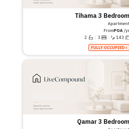
Tihama 3 Bedroo
Apartmen
From
POA
/y
|
|
143
م²
3
2
• FULLY OCCUPIED
Qamar 3 Bedroo