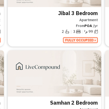
m
Jibal 3 Bedroom
t
Apartment
r
From
POA
/yr
|
|
99
م²
3
2
• FULLY OCCUPIED
m
Samhan 2 Bedroom