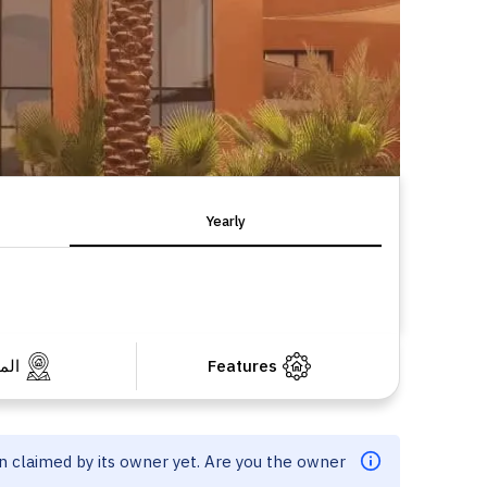
Yearly
Features
الم
en claimed by its owner yet. Are you the owner?