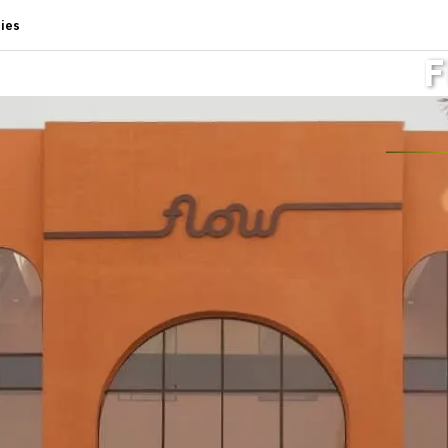
ies
F