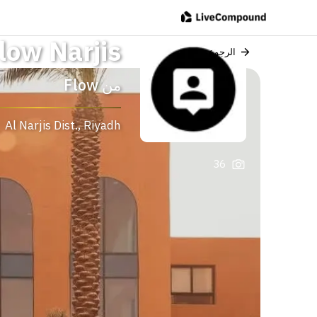
low Narjis
الرجوع
من
Flow
Al Narjis Dist.
,
Riyadh
36