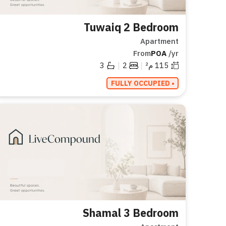
Tuwaiq 2 Bedroom
Apartment
From
POA
/yr
|
|
115
م²
2
3
• FULLY OCCUPIED
Shamal 3 Bedroom