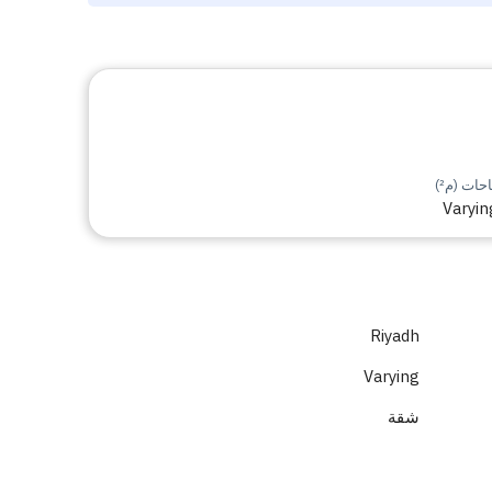
ات (م²)
Varyin
Riyadh
Varying
شقة