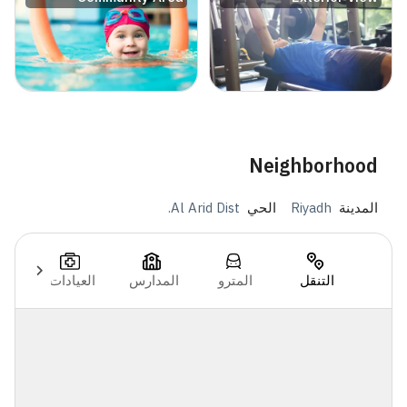
Neighborhood
المدينة
Riyadh
الحي
Al Arid Dist.
التنقل
المترو
المدارس
العيادات
ال