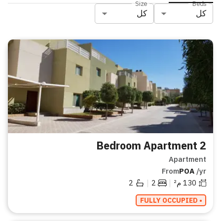
Size
Beds
كل
كل
2 Bedroom Apartment
Apartment
From
POA
/yr
|
|
130
م²
2
2
• FULLY OCCUPIED