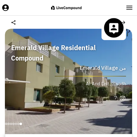
Emerald Village Residential
Compound
من
Emerald Village
Al Arid Dist.
,
Riyadh
7