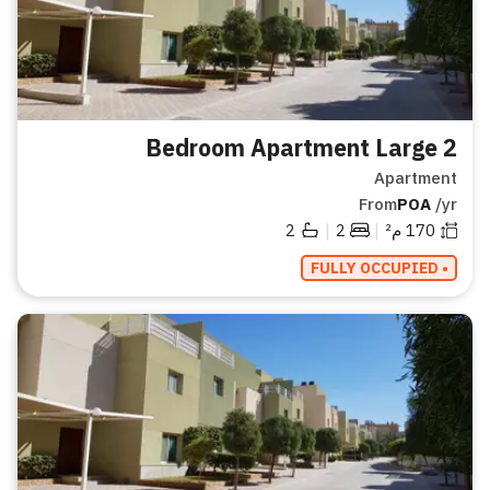
2 Bedroom Apartment Large
Apartment
From
POA
/yr
|
|
170
م²
2
2
• FULLY OCCUPIED