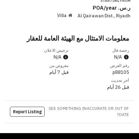
STARTING FROM
ر.س.
/year
POA
Villa
Al Qairawan Dist.
,
Riyadh
معلومات الامتثال مع الهيئة العامة للعقار
رخصة فال
ترخيص الاعلان
N/A
N/A
رقم العرض
معروض من
p88105
قبل 7 أيام
أخر تحديث
قبل 26 أيام
SEE SOMETHING INACCURATE OR OUT OF
Report Listing
DATE?