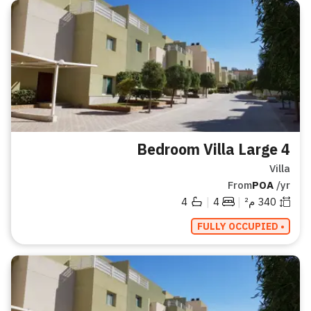
4 Bedroom Villa Large
Villa
From
POA
/yr
|
|
340
م²
4
4
• FULLY OCCUPIED