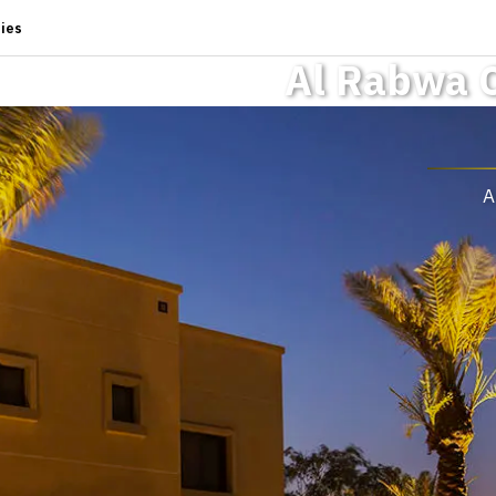
ies
Al Rabwa
A