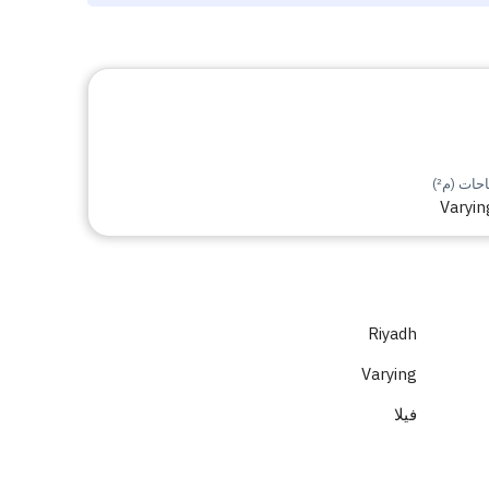
ات (م²)
Varyin
Riyadh
Varying
فيلا