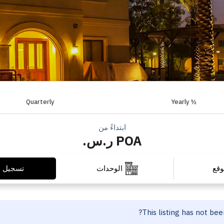
Quarterly
½ Yearly
ابتداءً من
POA ر.س.
تسجيل ا
وقع
الوحدات
This listing has not be