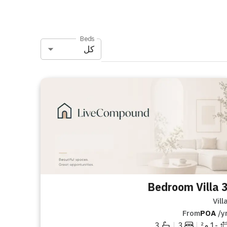
Beds
كل
3 Bedroom Vi
Vill
From
POA
/y
|
|
-1
م²
3
3