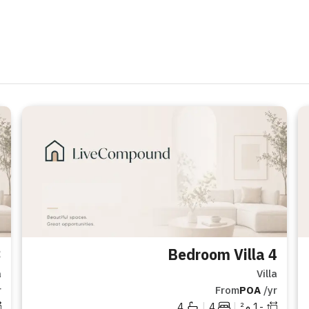
lla
4 Bedroom Villa
a
Villa
r
From
POA
/yr
|
|
-1
م²
4
4