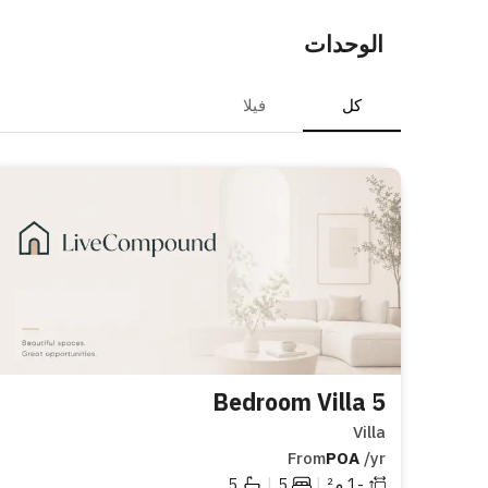
الوحدات
كل
فيلا
5 Bedroom Villa
Villa
From
POA
/yr
|
|
-1
م²
5
5