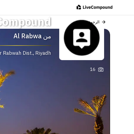
 Compound
الرجوع
من
Al Rabwa
r Rabwah Dist.
,
Riyadh
16