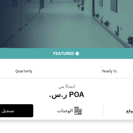
FEATURED
Quarterly
½ Yearly
ابتداءً من
POA ر.س.
تسجيل ا
وقع
الوحدات