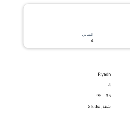
المباني
4
Riyadh
4
35 - 95
شقة, Studio