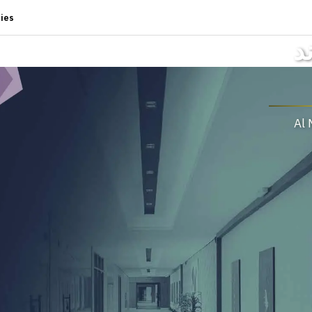
ies
د
Al 