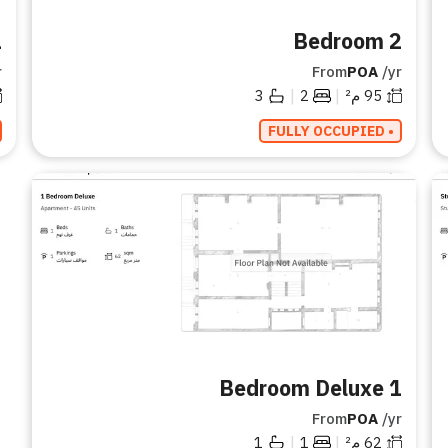
ard
2 Bedroom
r
From
POA
/yr
|
|
95
م²
2
3
• FULLY OCCUPIED
1 Bedroom Deluxe
From
POA
/yr
|
|
62
م²
1
1