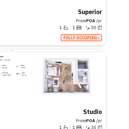
Superior
From
POA
/yr
|
|
50
م²
1
1
• FULLY OCCUPIED
Studio
From
POA
/yr
|
|
35
م²
1
1