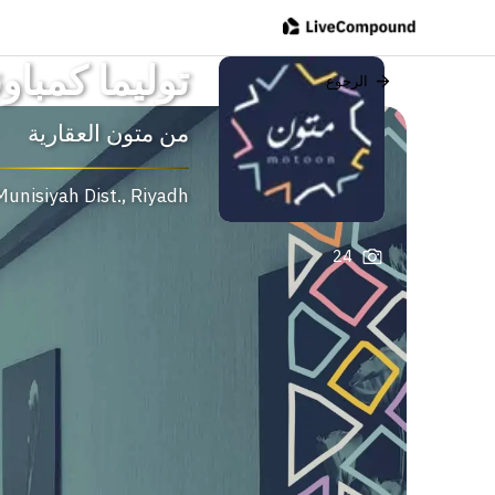
توليما كمباون
الرجوع
من
متون العقارية
Munisiyah Dist.
,
Riyadh
24