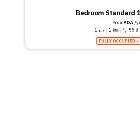
1 Bedroom Stand
From
POA
/y
|
|
55
م²
1
1
• FULLY OCCUPIED