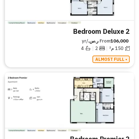
2 Bedroom Deluxe
106,000 ر.س.
From
/yr
|
|
150
م²
2
4
• ALMOST FULL
2 Bedroom Premier