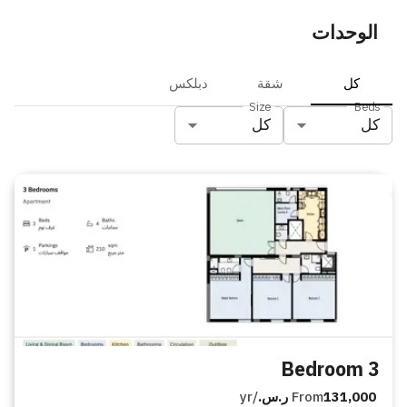
الوحدات
كل
شقة
دبلكس
Size
Beds
كل
كل
3 Bedroom
131,000 ر.س.
From
/yr