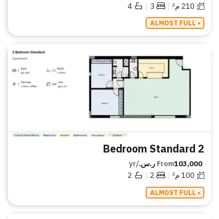
|
|
210
م²
3
4
• ALMOST FULL
2 Bedroom Standard
103,000 ر.س.
From
/yr
|
|
100
م²
2
2
• ALMOST FULL