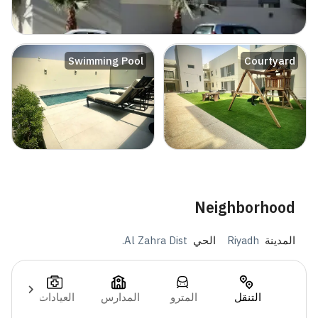
Swimming Pool
Courtyard
Neighborhood
المدينة
Riyadh
الحي
Al Zahra Dist.
التنقل
المترو
المدارس
العيادات
ال