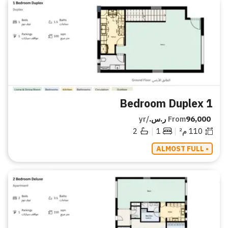
1 Bedroom Duplex
96,000 ر.س.
From
/yr
|
|
110
م²
1
2
• ALMOST FULL