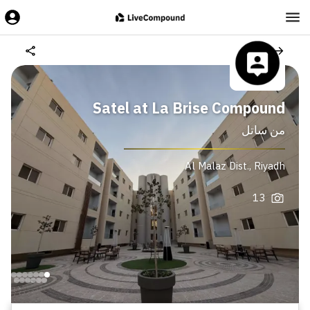
Satel at La Brise Compound
من
ساتل
Al Malaz Dist.
,
Riyadh
13