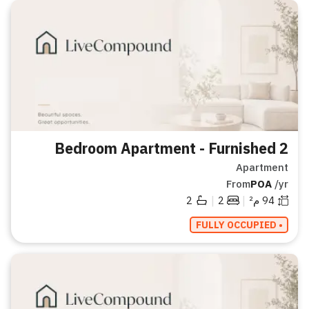
2 Bedroom Apartment - Furnished
Apartment
From
POA
/yr
|
|
94
م²
2
2
• FULLY OCCUPIED