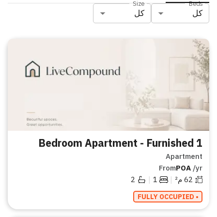
Size
Beds
كل
كل
1 Bedroom Apartment - Furnished
Apartment
From
POA
/yr
|
|
62
م²
1
2
• FULLY OCCUPIED