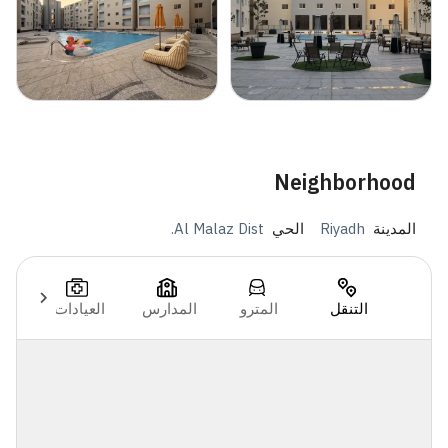
Neighborhood
المدينة
Riyadh
الحي
Al Malaz Dist.
التنقل
المترو
المدارس
العيادات
ال