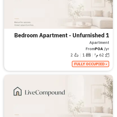
1 Bedroom Apartment - Unfurnished
Apartment
From
POA
/yr
|
|
62
م²
1
2
• FULLY OCCUPIED