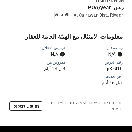
STARTING FROM
ر.س.
/year
POA
Villa
Al Qairawan Dist.
,
Riyadh
معلومات الامتثال مع الهيئة العامة للعقار
رخصة فال
ترخيص الاعلان
N/A
N/A
رقم العرض
معروض من
p35410
قبل 13 أيام
أخر تحديث
قبل 26 أيام
SEE SOMETHING INACCURATE OR OUT OF
Report Listing
DATE?