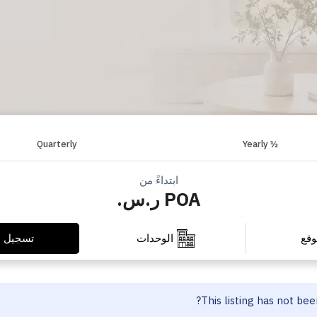
Quarterly
½ Yearly
ابتداءً من
POA ر.س.
تسجيل ا
وقع
الوحدات
This listing has not be