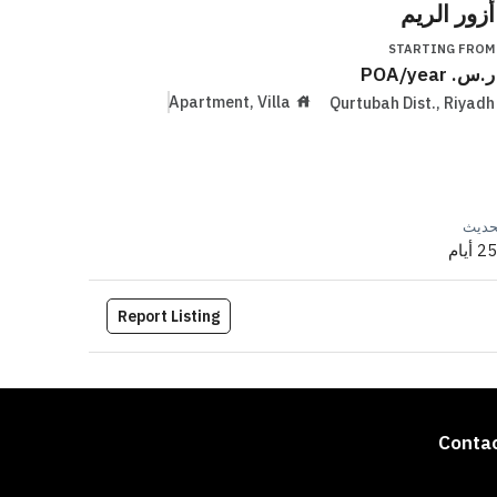
أزور الريم
أيانا ا
G FROM
STARTING FROM
ر.س.
/year
POA
ر.س.
Apartment, Villa
Riyadh
Qurtubah Dist.
,
Riyadh
حديث
Report Listing
Conta