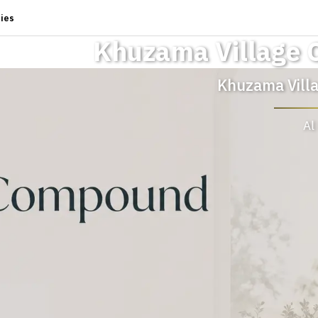
ies
Khuzama Village
Khuzama Vill
Al