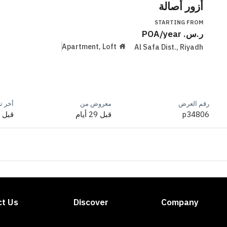
أزور أصالة
STARTING FROM
ر.س.
/year
POA
Apartment, Loft
Al Safa Dist.
,
Riyadh
رقم العرض
معروض من
أخر ت
p34806
قبل 29 أيام
قبل 25 أيام
ct Us
Discover
Company