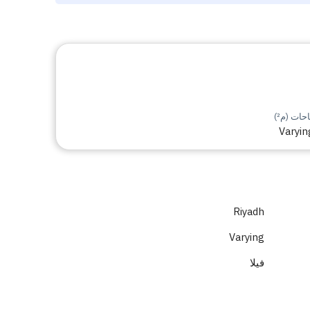
ات (م²)
Varyin
Riyadh
Varying
فيلا