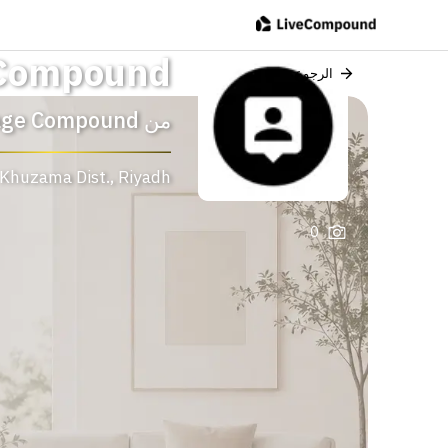
 Compound
الرجوع
من
age Compound
 Khuzama Dist.
,
Riyadh
0