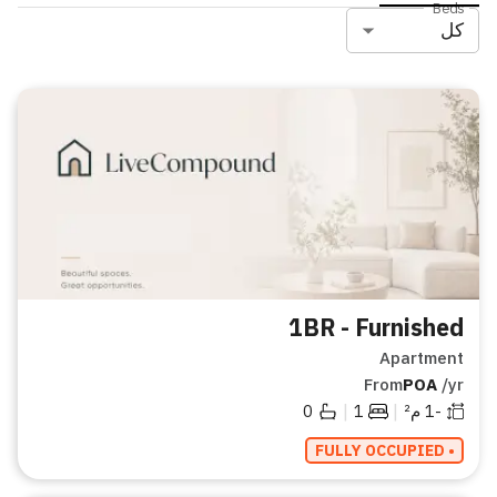
Beds
كل
1BR - Furnished
Apartment
From
POA
/yr
|
|
-1
م²
1
0
• FULLY OCCUPIED