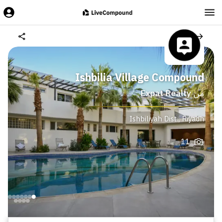
Ishbilia Village Compound
من
Expat Realty
Ishbiliyah Dist.
,
Riyadh
11