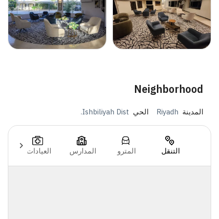
Neighborhood
المدينة
Riyadh
الحي
Ishbiliyah Dist.
التنقل
المترو
المدارس
العيادات
ال