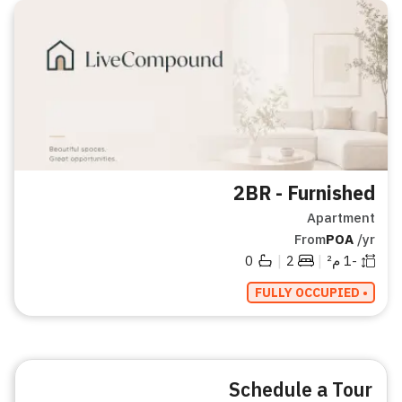
2BR - Furnished
Apartment
From
POA
/yr
|
|
-1
م²
2
0
• FULLY OCCUPIED
Schedule a Tour