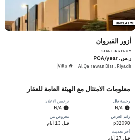
UNCLAIMED
أزور القيروان
STARTING FROM
ر.س.
/year
POA
Villa
Al Qairawan Dist.
,
Riyadh
معلومات الامتثال مع الهيئة العامة للعقار
رخصة فال
ترخيص الاعلان
N/A
N/A
رقم العرض
معروض من
p32098
قبل 13 أيام
أخر تحديث
قبل 27 أيام