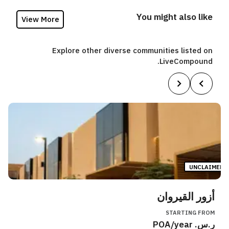
You might also like
View More
Explore other diverse communities listed on
LiveCompound.
UNCLAIMED
أزور القيروان
STARTING FROM
ر.س.
/year
POA