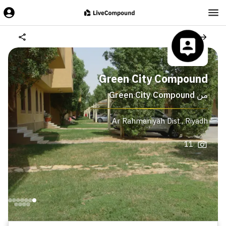
Green City Compound
من
Green City Compound
Ar Rahmaniyah Dist.
,
Riyadh
11