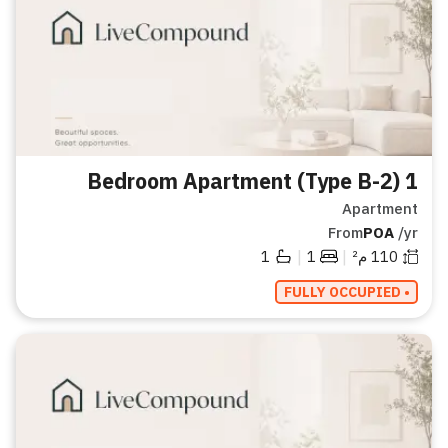
1 Bedroom Apartment (Type B-2)
Apartment
From
POA
/yr
|
|
110
م²
1
1
• FULLY OCCUPIED