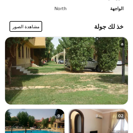
الواجهة
North
خذ لك جولة
مشاهدة الصور
a
9
02