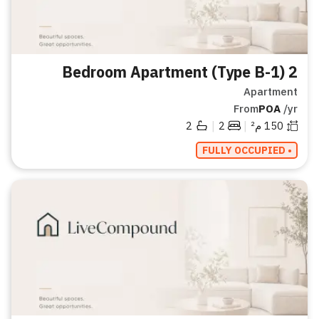
2 Bedroom Apartment (Type B-1)
Apartment
From
POA
/yr
|
|
150
م²
2
2
• FULLY OCCUPIED