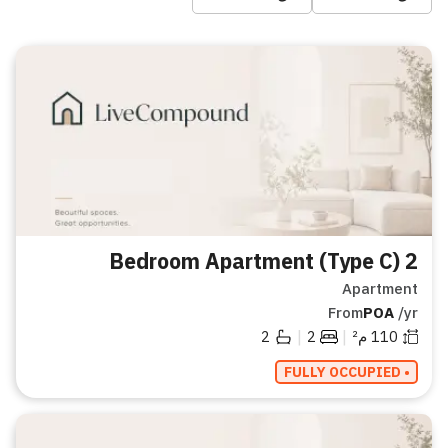
2 Bedroom Apartment (Type C)
Apartment
From
POA
/yr
|
|
110
م²
2
2
• FULLY OCCUPIED