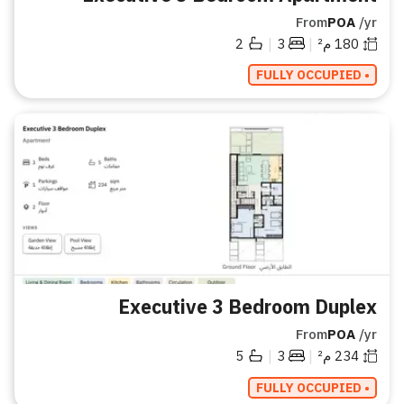
From
POA
/yr
|
|
180
م²
3
2
• FULLY OCCUPIED
Executive 3 Bedroom Duplex
From
POA
/yr
|
|
234
م²
3
5
• FULLY OCCUPIED