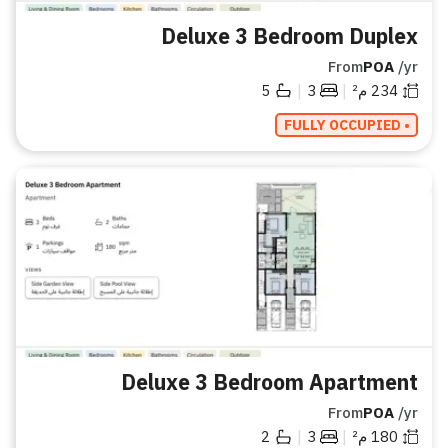
Deluxe 3 Bedroom Duplex
From
POA
/yr
|
|
234
م²
3
5
• FULLY OCCUPIED
Deluxe 3 Bedroom Apartment
From
POA
/yr
|
|
180
م²
3
2