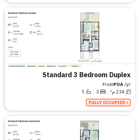
Standard 3 Bedroom Duplex
From
POA
/yr
|
|
234
م²
3
5
• FULLY OCCUPIED