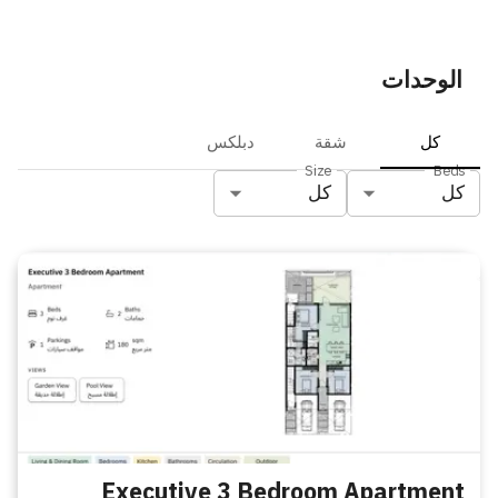
الوحدات
كل
شقة
دبلكس
Size
Beds
كل
كل
Executive 3 Bedroom Apartment